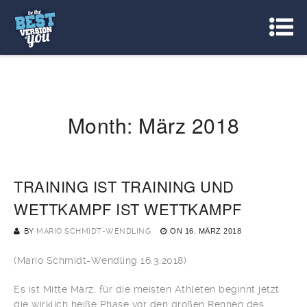
Month:
März 2018
TRAINING IST TRAINING UND
WETTKAMPF IST WETTKAMPF
BY
MARIO SCHMIDT-WENDLING
ON
16. MÄRZ 2018
(Mario Schmidt-Wendling 16.3.2018)
Es ist Mitte März, für die meisten Athleten beginnt jetzt
die wirklich heiße Phase vor den großen Rennen des