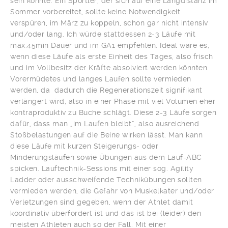
sein könnte. Ein Sportler, der sich auf eine Langdistanz im
Sommer vorbereitet, sollte keine Notwendigkeit
verspüren, im März zu koppeln, schon gar nicht intensiv
und/oder lang. Ich würde stattdessen 2-3 Läufe mit
max.45min Dauer und im GA1 empfehlen. Ideal wäre es,
wenn diese Läufe als erste Einheit des Tages, also frisch
und im Vollbesitz der Kräfte absolviert werden könnten.
Vorermüdetes und langes Laufen sollte vermieden
werden, da dadurch die Regenerationszeit signifikant
verlängert wird, also in einer Phase mit viel Volumen eher
kontraproduktiv zu Buche schlägt. Diese 2-3 Läufe sorgen
dafür, dass man „im Laufen bleibt“, also ausreichend
Stoßbelastungen auf die Beine wirken lässt. Man kann
diese Läufe mit kurzen Steigerungs- oder
Minderungsläufen sowie Übungen aus dem Lauf-ABC
spicken. Lauftechnik-Sessions mit einer sog. Agility
Ladder oder ausschweifende Technikübungen sollten
vermieden werden, die Gefahr von Muskelkater und/oder
Verletzungen sind gegeben, wenn der Athlet damit
koordinativ überfordert ist und das ist bei (leider) den
meisten Athleten auch so der Fall. Mit einer