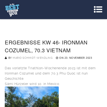
ERGEBNISSE KW 46- IRONMAN
COZUMEL, 70.3 VIETNAM
BY
MARIO SCHMIDT-WENDLING
ON
23. NOVEMBER 2023
Das vorletzte Triathlon-Wochenende 2023 ist mit dem
Ironman Cozumel und dem 70.3 Phu Quoc ist nun
Geschichte.
Sämi Hürzeler wird 10. in Mexico