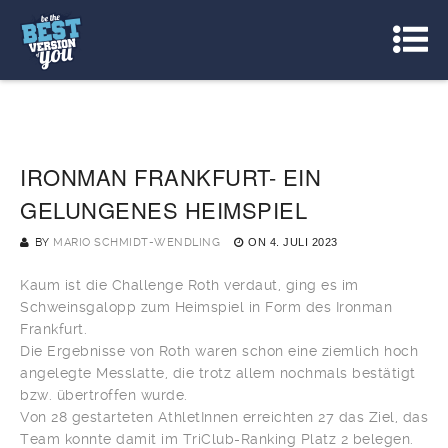
IRONMAN FRANKFURT- EIN
GELUNGENES HEIMSPIEL
BY
MARIO SCHMIDT-WENDLING
ON
4. JULI 2023
Kaum ist die Challenge Roth verdaut, ging es im
Schweinsgalopp zum Heimspiel in Form des Ironman
Frankfurt.
Die Ergebnisse von Roth waren schon eine ziemlich hoch
angelegte Messlatte, die trotz allem nochmals bestätigt
bzw. übertroffen wurde.
Von 28 gestarteten AthletInnen erreichten 27 das Ziel, das
Team konnte damit im TriClub-Ranking Platz 2 belegen.