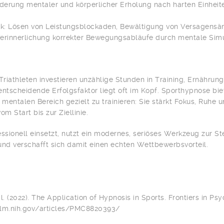
rderung mentaler und körperlicher Erholung nach harten Einheit
k: Lösen von Leistungsblockaden, Bewältigung von Versagensä
 Verinnerlichung korrekter Bewegungsabläufe durch mentale Simu
Triathleten investieren unzählige Stunden in Training, Ernährun
entscheidende Erfolgsfaktor liegt oft im Kopf. Sporthypnose bie
 mentalen Bereich gezielt zu trainieren: Sie stärkt Fokus, Ruhe 
om Start bis zur Ziellinie.
sionell einsetzt, nutzt ein modernes, seriöses Werkzeug zur St
und verschafft sich damit einen echten Wettbewerbsvorteil.
al. (2022). The Application of Hypnosis in Sports. Frontiers in Ps
nlm.nih.gov/articles/PMC8820393/