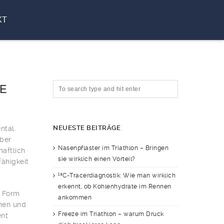
KT
IE
NEUESTE BEITRÄGE
ntal.
über
Nasenpflaster im Triathlon – Bringen
haftlich
sie wirklich einen Vorteil?
fähigkeit
¹³C-Tracerdiagnostik: Wie man wirklich
erkennt, ob Kohlenhydrate im Rennen
e Form
ankommen
nnen und
Freeze im Triathlon – warum Druck
ent