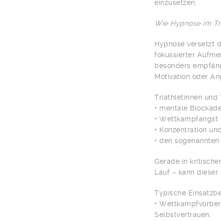
einzusetzen.
Wie Hypnose im Tri
Hypnose versetzt d
fokussierter Aufme
besonders empfängl
Motivation oder Ang
Triathletinnen und
• mentale Blockade
• Wettkampfangst 
• Konzentration un
• den sogenannten 
Gerade in kritisc
Lauf – kann dieser
Typische Einsatzbe
• Wettkampfvorbere
Selbstvertrauen.