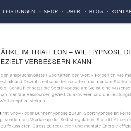
LEISTUNGEN
SHOP
ÜBER
BLOG
KONTA
ÄRKE IM TRIATHLON – WIE HYPNOSE D
GEZIELT VERBESSERN KANN
u den anspruchsvollsten Sportarten der Welt – körperlich wie me
chnik und Disziplin entscheidet vor allem die mentale Stärke 
olg. Genau hier setzt die Sporthypnose an: Sie ist eine wissensc
 um mentale Ressourcen gezielt zu aktivieren und die Leistungs
 Wettkampf zu steigern.
s
mit Show- oder Bühnenhypnose zu tun. Sporthypnose ist kein
, sondern ein Werkzeug der Selbstregulation. Sie hilft Athleti
 zu fokussieren, Stress zu regulieren und mentale Energie effizi