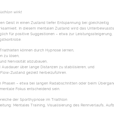
athlon wirkt
en Geist in einen Zustand tiefer Entspannung bei gleichzeitig
rksamkeit. In diesem mentalen Zustand wird das Unterbewussts
ich für positive Suggestionen – etwa zur Leistungssteigerung,
stkontrolle.
 Triathleten können durch Hypnose lernen,
n zu lösen,
und Nervosität abzubauen,
d Ausdauer über lange Distanzen zu stabilisieren, und
Flow-Zustand gezielt herbeizuführen.
hen Phasen – etwa bei langen Radabschnitten oder beim Überga
 mentale Fokus entscheidend sein.
reiche der Sporthypnose im Triathlon
itung: Mentales Training, Visualisierung des Rennverlaufs, Auf