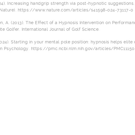
2024). Increasing handgrip strength via post-hypnotic suggestions.
 (Nature). https://www.nature.com/articles/s41598-024-73117-0
en, A. (2013). The Effect of a Hypnosis Intervention on Performa
ite Golfer. International Journal of Golf Science.
(2024). Starting in your mental pole position: hypnosis helps elite
s in Psychology. https://pmc.ncbi.nlm.nih.gov/articles/PMC1115