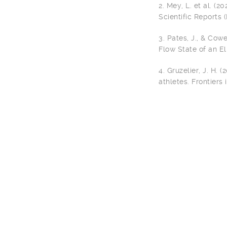
2. Mey, L. et al. (
Scientific Reports
3. Pates, J., & Cow
Flow State of an El
4. Gruzelier, J. H. 
athletes. Frontier