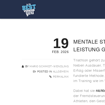
19
MENTALE ST
LEISTUNG 
FEB. 2026
Triathlon gehört z
Neben Ausdauer, Te
BY
MARIO SCHMIDT-WENDLING
Erfolg oder Misserf
POSTED IN
ALLGEMEIN
fundierte Methode,
PERMALINK
im Training wie im
Dabei hat sie
nicht
der Fremdsteuerung
Athleten, den Geist