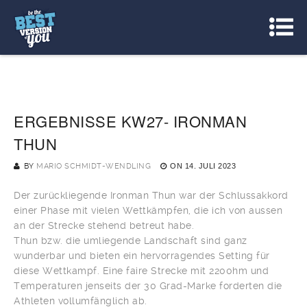
ERGEBNISSE KW27- IRONMAN
THUN
BY
MARIO SCHMIDT-WENDLING
ON
14. JULI 2023
Der zurückliegende Ironman Thun war der Schlussakkord
einer Phase mit vielen Wettkämpfen, die ich von aussen
an der Strecke stehend betreut habe.
Thun bzw. die umliegende Landschaft sind ganz
wunderbar und bieten ein hervorragendes Setting für
diese Wettkampf. Eine faire Strecke mit 2200hm und
Temperaturen jenseits der 30 Grad-Marke forderten die
Athleten vollumfänglich ab.