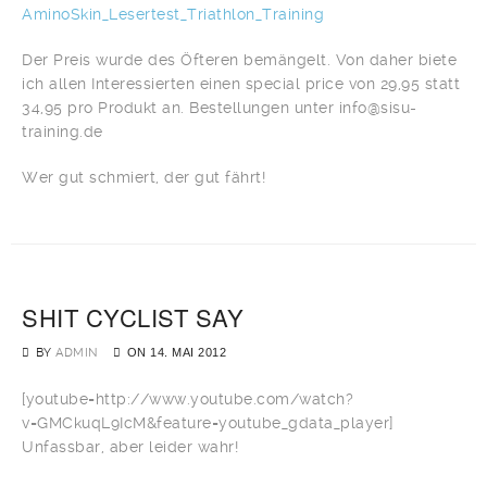
AminoSkin_Lesertest_Triathlon_Training
Der Preis wurde des Öfteren bemängelt. Von daher biete
ich allen Interessierten einen special price von 29,95 statt
34,95 pro Produkt an. Bestellungen unter info@sisu-
training.de
Wer gut schmiert, der gut fährt!
SHIT CYCLIST SAY
BY
ADMIN
ON
14. MAI 2012
[youtube=http://www.youtube.com/watch?
v=GMCkuqL9IcM&feature=youtube_gdata_player]
Unfassbar, aber leider wahr!