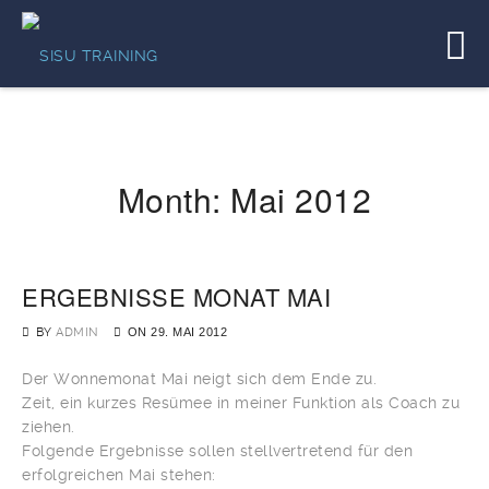
Month:
Mai 2012
ERGEBNISSE MONAT MAI
BY
ADMIN
ON
29. MAI 2012
Der Wonnemonat Mai neigt sich dem Ende zu.
Zeit, ein kurzes Resümee in meiner Funktion als Coach zu
ziehen.
Folgende Ergebnisse sollen stellvertretend für den
erfolgreichen Mai stehen: