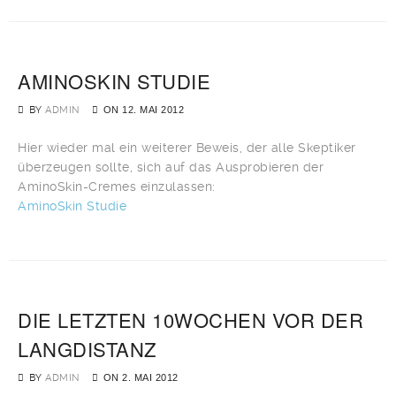
AMINOSKIN STUDIE
BY
ADMIN
ON
12. MAI 2012
Hier wieder mal ein weiterer Beweis, der alle Skeptiker
überzeugen sollte, sich auf das Ausprobieren der
AminoSkin-Cremes einzulassen:
AminoSkin Studie
DIE LETZTEN 10WOCHEN VOR DER
LANGDISTANZ
BY
ADMIN
ON
2. MAI 2012