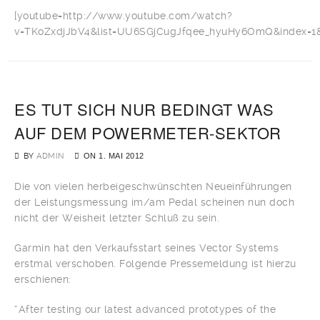
[youtube=http://www.youtube.com/watch?
v=TKoZxdjJbV4&list=UU6SGjCugJfqee_hyuHy6OmQ&index=1&f
ES TUT SICH NUR BEDINGT WAS
AUF DEM POWERMETER-SEKTOR
BY
ADMIN
ON
1. MAI 2012
Die von vielen herbeigeschwünschten Neueinführungen
der Leistungsmessung im/am Pedal scheinen nun doch
nicht der Weisheit letzter Schluß zu sein.
Garmin hat den Verkaufsstart seines Vector Systems
erstmal verschoben. Folgende Pressemeldung ist hierzu
erschienen:
“After testing our latest advanced prototypes of the