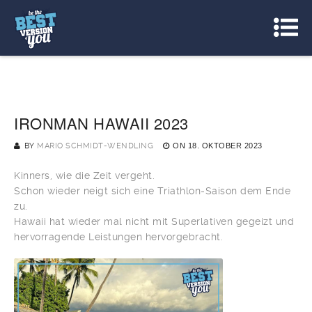
IRONMAN HAWAII 2023
BY
MARIO SCHMIDT-WENDLING
ON
18. OKTOBER 2023
Kinners, wie die Zeit vergeht.
Schon wieder neigt sich eine Triathlon-Saison dem Ende
zu.
Hawaii hat wieder mal nicht mit Superlativen gegeizt und
hervorragende Leistungen hervorgebracht.